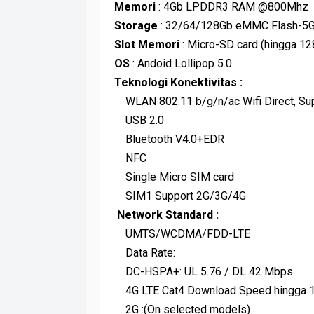
Memori
: 4Gb LPDDR3 RAM @800Mhz
Storage
: 32/64/128Gb eMMC Flash-5Gb
Slot Memori
: Micro-SD card (hingga 12
OS
: Andoid Lollipop 5.0
Teknologi Konektivitas :
WLAN 802.11 b/g/n/ac Wifi Direct, Supe
USB 2.0
Bluetooth V4.0+EDR
NFC
Single Micro SIM card
SIM1 Support 2G/3G/4G
Network Standard :
UMTS/WCDMA/FDD-LTE
Data Rate:
DC-HSPA+: UL 5.76 / DL 42 Mbps
4G LTE Cat4 Download Speed hingga 1
2G :(On selected models)