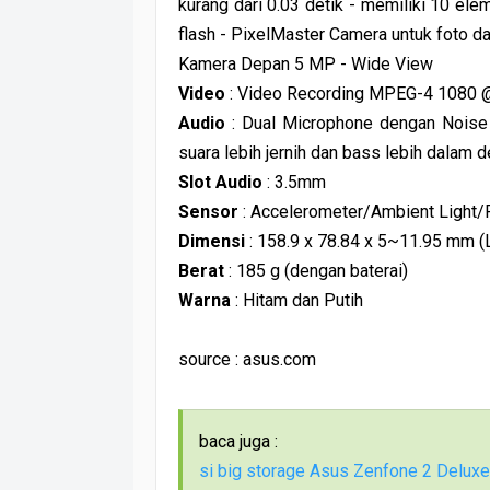
kurang dari 0.03 detik - memiliki 10 ele
flash - PixelMaster Camera untuk foto d
Kamera Depan 5 MP - Wide View
Video
: Video Recording MPEG-4 1080 
Audio
: Dual Microphone dengan Noise 
suara lebih jernih dan bass lebih dalam
Slot Audio
: 3.5mm
Sensor
: Accelerometer/Ambient Light
Dimensi
: 158.9 x 78.84 x 5~11.95 mm 
Berat
: 185 g (dengan baterai)
Warna
: Hitam dan Putih
source : asus.com
baca juga :
si big storage Asus Zenfone 2 Deluxe