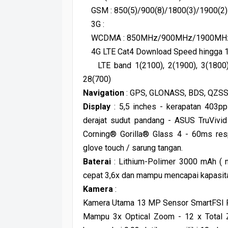
GSM : 850(5)/900(8)/1800(3)/1900(2)
3G :
WCDMA : 850MHz/900MHz/1900MH
4G LTE Cat4 Download Speed hingga 
LTE band 1(2100), 2(1900), 3(1800), 
28(700)
Navigation
: GPS, GLONASS, BDS, QZS
Display
: 5,5 inches - kerapatan 403p
derajat sudut pandang - ASUS TruVivid
Corning® Gorilla® Glass 4 - 60ms res
glove touch / sarung tangan.
Baterai
: Lithium-Polimer 3000 mAh ( n
cepat 3,6x dan mampu mencapai kapasit
Kamera
:
Kamera Utama 13 MP Sensor SmartFSI Pan
Mampu 3x Optical Zoom - 12 x Total 