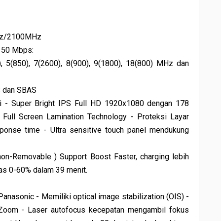
z/2100MHz
150 Mbps:
5(850), 7(2600), 8(900), 9(1800), 18(800) MHz dan
S dan SBAS
pi - Super Bright IPS Full HD 1920x1080 dengan 178
 Full Screen Lamination Technology - Proteksi Layar
ponse time - Ultra sensitive touch panel mendukung
on-Removable ) Support Boost Faster, charging lebih
as 0-60% dalam 39 menit.
asonic - Memiliki optical image stabilization (OIS) -
Zoom - Laser autofocus kecepatan mengambil fokus