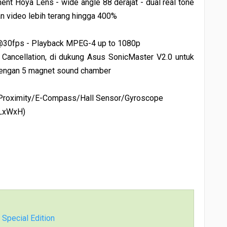
ment Hoya Lens - wide angle 88 derajat - dual real tone
an video lebih terang hingga 400%
@30fps - Playback MPEG-4 up to 1080p
Cancellation, di dukung Asus SonicMaster V2.0 untuk
 dengan 5 magnet sound chamber
/Proximity/E-Compass/Hall Sensor/Gyroscope
(LxWxH)
 Special Edition