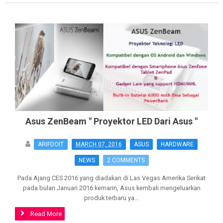
Asus ZenBeam " Proyektor LED Dari Asus "
ARIFDOIT
MARCH 07, 2016
ASUS
HARDWARE
NEWS
2 COMMENTS
Pada Ajang CES 2016 yang diadakan di Las Vegas Amerika Serikat
pada bulan Januari 2016 kemarin, Asus kembali mengeluarkan
produk terbaru ya...
Read More
>