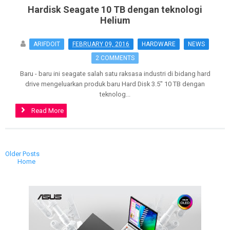
Hardisk Seagate 10 TB dengan teknologi
Helium
ARIFDOIT
FEBRUARY 09, 2016
HARDWARE
NEWS
2 COMMENTS
Baru - baru ini seagate salah satu raksasa industri di bidang hard
drive mengeluarkan produk baru Hard Disk 3.5" 10 TB dengan
teknolog...
Read More
>
Older Posts
Home