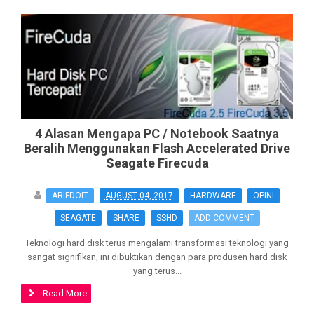
4 Alasan Mengapa PC / Notebook Saatnya
Beralih Menggunakan Flash Accelerated Drive
Seagate Firecuda
ARIFDOIT
AUGUST 04, 2017
HARDWARE
OPINI
SEAGATE
SHARE
SSHD
ADD COMMENT
Teknologi hard disk terus mengalami transformasi teknologi yang
sangat signifikan, ini dibuktikan dengan para produsen hard disk
yang terus...
Read More
>