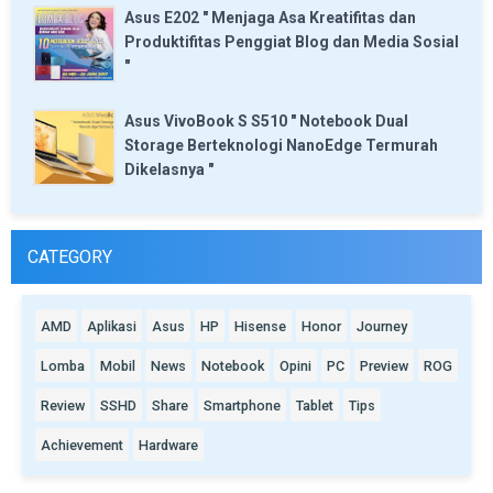
Asus E202 " Menjaga Asa Kreatifitas dan
Produktifitas Penggiat Blog dan Media Sosial
"
Asus VivoBook S S510 " Notebook Dual
Storage Berteknologi NanoEdge Termurah
Dikelasnya "
CATEGORY
AMD
Aplikasi
Asus
HP
Hisense
Honor
Journey
Lomba
Mobil
News
Notebook
Opini
PC
Preview
ROG
Review
SSHD
Share
Smartphone
Tablet
Tips
Achievement
Hardware