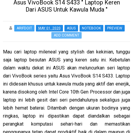
Asus VivoBook S14 S433 " Laptop Keren
Dari ASUS Untuk Kawula Muda "
ARIFDOIT
MAY 01, 2020
ASUS
NOTEBOOK
PREVIEW
ADD COMMENT
Mau cari laptop mileneal yang stylish dan kekinian, tunggu
saja laptop besutan ASUS yang keren satu ini. Kebetulan
dalam waktu dekat ini ASUS akan meluncurkan seri laptop
dari VivoBook series yaitu Asus VivoBook S14 S433. Laptop
ini didesain khusus untuk kawula muda yang aktif dan enerjik,
karena disokong oleh Intel Core 10th Gen Processor dan juga
laptop ini lebih gesit dari seri pendahulunya sekaligus juga
lebih hemat baterai. Ditambah dengan ukuran bodinya yang
ringkas, laptop ini dipastikan dapat diandalkan sebagai
perangkat komputasi sehari-hari dan memastikan
penggunanya tetap dapat produktif baik di dalam maupun di