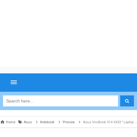
Home
Asus
Notebook
Preview
Asus VivoBook S14 S433 " Laptop Keren Dari ASUS Untuk Kawula Muda "