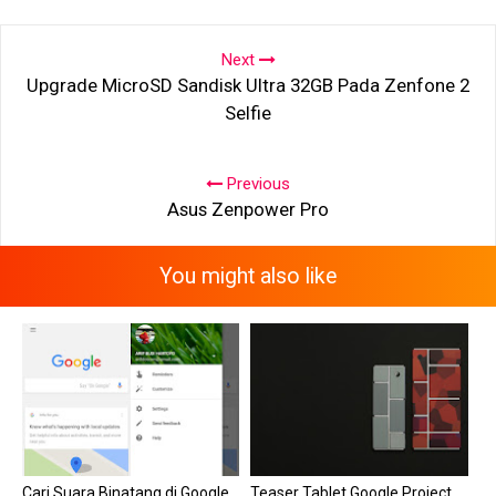
SHARE
SHARE
Next
Upgrade MicroSD Sandisk Ultra 32GB Pada Zenfone 2
Selfie
Previous
Asus Zenpower Pro
You might also like
Cari Suara Binatang di Google
Teaser Tablet Google Project