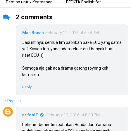
Penting untuk Keamanan...
EFEKTA English for...
2 comments
Mas Bocah
February 12, 2016 at 6:54 PM
Jadi intinya, semua tim pabrikan pake ECU yang sama
ya? Kasian tuh, yang udah keluar duit banyak buat
riset ECU :))
Semoga aja gak ada drama gotong royong kek
kemaren
Reply
Replies
arifdoIT
February 12, 2016 at 8:00 PM
hehehe...bener tim pabrikan Honda dan Yamaha