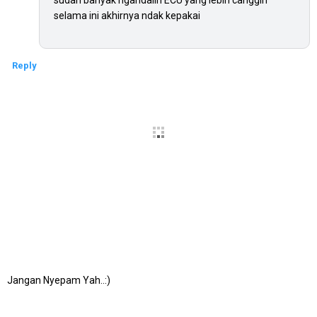
sudah banyak ngandalin ECU yang lebih canggih
selama ini akhirnya ndak kepakai
Reply
Jangan Nyepam Yah..:)