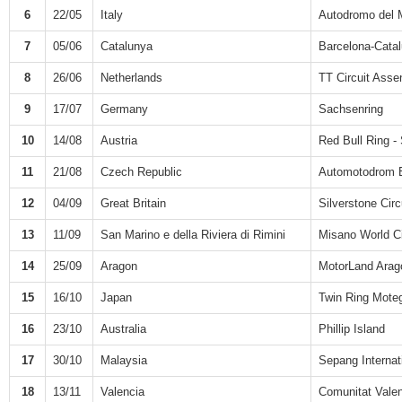
6
22/05
Italy
Autodromo del 
7
05/06
Catalunya
Barcelona-Cata
8
26/06
Netherlands
TT Circuit Asse
9
17/07
Germany
Sachsenring
10
14/08
Austria
Red Bull Ring - 
11
21/08
Czech Republic
Automotodrom 
12
04/09
Great Britain
Silverstone Circ
13
11/09
San Marino e della Riviera di Rimini
Misano World Ci
14
25/09
Aragon
MotorLand Arag
15
16/10
Japan
Twin Ring Moteg
16
23/10
Australia
Phillip Island
17
30/10
Malaysia
Sepang Internati
18
13/11
Valencia
Comunitat Valen