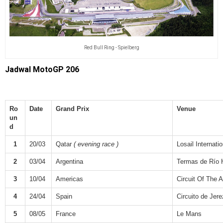
Red Bull Ring - Spielberg
Jadwal MotoGP 206
Ro
Date
Grand Prix
Venue
un
d
1
20/03
Qatar
( evening race )
Losail Internatio
2
03/04
Argentina
Termas de Río 
3
10/04
Americas
Circuit Of The 
4
24/04
Spain
Circuito de Jere
5
08/05
France
Le Mans