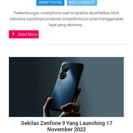
SMARTPHONE
ADD COMMENT
Perkembangan smartphone saat ini apabila diperhatikan lebih
seksama sepertinya produsen smarpthone jor-joran menggunakan
layar yang ukuranny...
Read More
>
Sekilas Zenfone 9 Yang Launching 17
November 2022