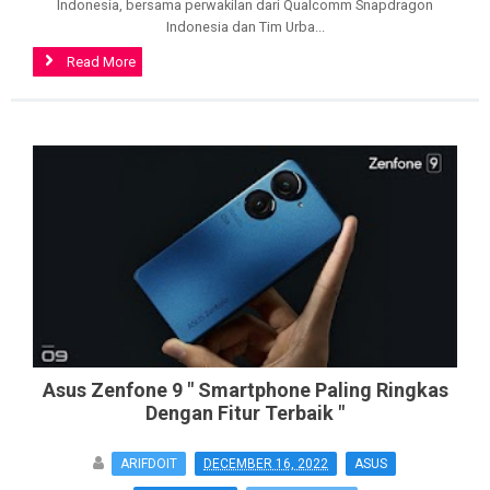
Indonesia, bersama perwakilan dari Qualcomm Snapdragon
Indonesia dan Tim Urba...
Read More
>
Asus Zenfone 9 " Smartphone Paling Ringkas
Dengan Fitur Terbaik "
ARIFDOIT
DECEMBER 16, 2022
ASUS