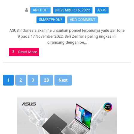
ARIFDOIT
NOVEMBER 16, 2022
ASUS
SMARTPHONE
ADD COMMENT
ASUS Indonesia akan meluncurkan ponsel terbarunya yaitu Zenfone
9 pada 17 November 2022. Seri Zenfone paling ringkas ini
dirancang dengan be...
Read More
>
1
2
3
28
Next