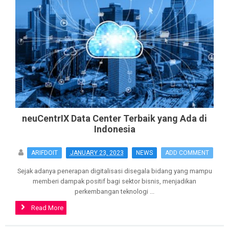
neuCentrIX Data Center Terbaik yang Ada di
Indonesia
ARIFDOIT
JANUARY 23, 2023
NEWS
ADD COMMENT
Sejak adanya penerapan digitalisasi disegala bidang yang mampu
memberi dampak positif bagi sektor bisnis, menjadikan
perkembangan teknologi ...
Read More
>