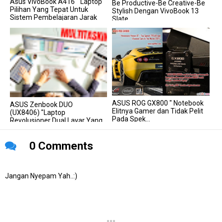
Asus VivoBook A416 " Laptop
Be Productive-Be Creative-Be
Pilihan Yang Tepat Untuk
Stylish Dengan VivoBook 13
Sistem Pembelajaran Jarak
Slate...
Jauh "...
ASUS ROG GX800 " Notebook
ASUS Zenbook DUO
Elitnya Gamer dan Tidak Pelit
(UX8406) "Laptop
Pada Spek...
Revolusioner Dual Layar Yang
Didukung Teknologi...
0 Comments
Jangan Nyepam Yah..:)