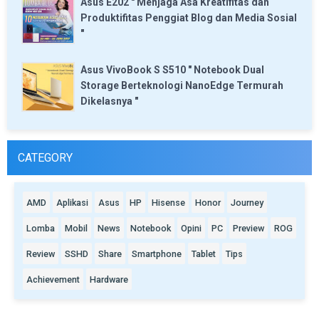
Asus E202 " Menjaga Asa Kreatifitas dan
Produktifitas Penggiat Blog dan Media Sosial
"
Asus VivoBook S S510 " Notebook Dual
Storage Berteknologi NanoEdge Termurah
Dikelasnya "
CATEGORY
AMD
Aplikasi
Asus
HP
Hisense
Honor
Journey
Lomba
Mobil
News
Notebook
Opini
PC
Preview
ROG
Review
SSHD
Share
Smartphone
Tablet
Tips
Achievement
Hardware