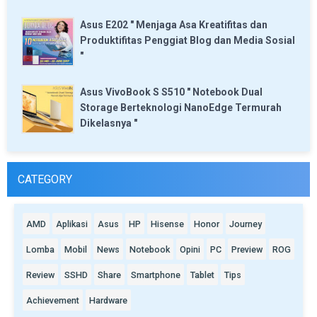
Asus E202 " Menjaga Asa Kreatifitas dan
Produktifitas Penggiat Blog dan Media Sosial
"
Asus VivoBook S S510 " Notebook Dual
Storage Berteknologi NanoEdge Termurah
Dikelasnya "
CATEGORY
AMD
Aplikasi
Asus
HP
Hisense
Honor
Journey
Lomba
Mobil
News
Notebook
Opini
PC
Preview
ROG
Review
SSHD
Share
Smartphone
Tablet
Tips
Achievement
Hardware