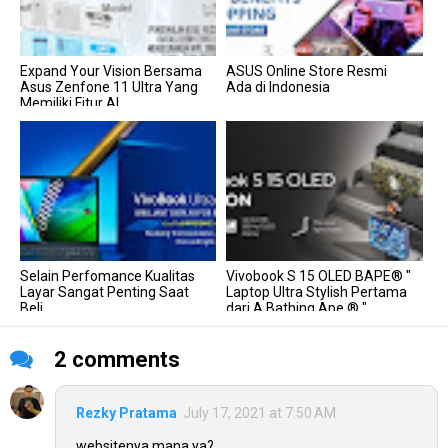
Expand Your Vision Bersama
ASUS Online Store Resmi
Asus Zenfone 11 Ultra Yang
Ada di Indonesia
Memiliki Fitur AI...
Selain Perfomance Kualitas
Vivobook S 15 OLED BAPE® "
Layar Sangat Penting Saat
Laptop Ultra Stylish Pertama
Beli...
dari A Bathing Ape ® "...
2 comments
Rezky Pratama
July 17, 2021 at 7:50 AM
websitenya mana ya?