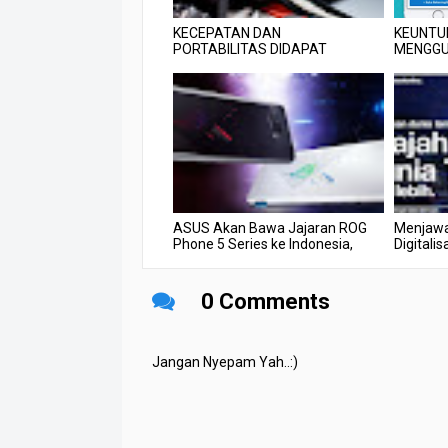
KECEPATAN DAN
KEUNTU
PORTABILITAS DIDAPAT
MENGGU
DENGAN SANDISK EXTREME
PORTABLE SSD...
ASUS Akan Bawa Jajaran ROG
Menjawa
Phone 5 Series ke Indonesia,
Digitalis
Kapan...
0 Comments
Jangan Nyepam Yah..:)