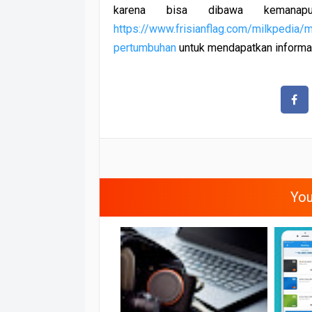
karena bisa dibawa kemanap
https://www.frisianflag.com/milkpedia/
pertumbuhan
untuk mendapatkan informas
SHARE
You