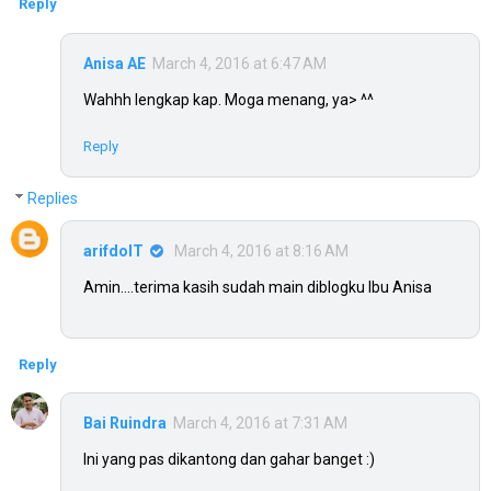
Reply
Anisa AE
March 4, 2016 at 6:47 AM
Wahhh lengkap kap. Moga menang, ya> ^^
Reply
Replies
arifdoIT
March 4, 2016 at 8:16 AM
Amin....terima kasih sudah main diblogku Ibu Anisa
Reply
Bai Ruindra
March 4, 2016 at 7:31 AM
Ini yang pas dikantong dan gahar banget :)