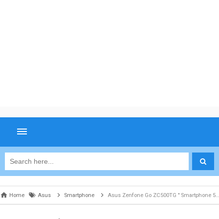
Home
Asus
Smartphone
Asus Zenfone Go ZC500TG " Smartphone 5 inci Terjangkau Dengan Performa Quad Core "