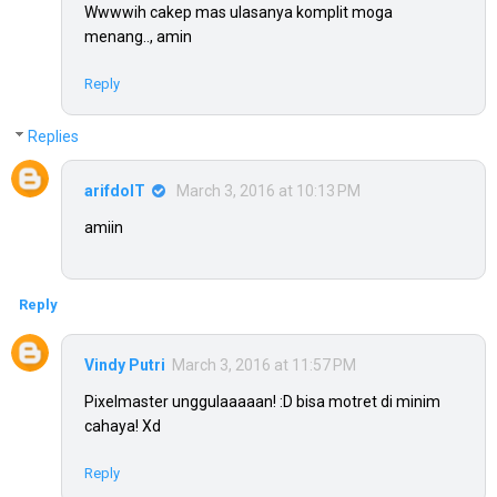
Wwwwih cakep mas ulasanya komplit moga
menang.., amin
Reply
Replies
arifdoIT
March 3, 2016 at 10:13 PM
amiin
Reply
Vindy Putri
March 3, 2016 at 11:57 PM
Pixelmaster unggulaaaaan! :D bisa motret di minim
cahaya! Xd
Reply