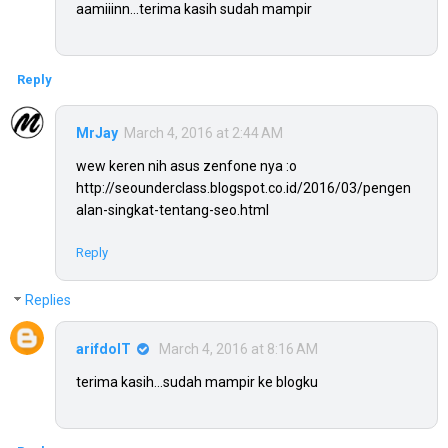
aamiiinn...terima kasih sudah mampir
Reply
MrJay
March 4, 2016 at 2:44 AM
wew keren nih asus zenfone nya :o
http://seounderclass.blogspot.co.id/2016/03/pengen
alan-singkat-tentang-seo.html
Reply
Replies
arifdoIT
March 4, 2016 at 8:16 AM
terima kasih...sudah mampir ke blogku