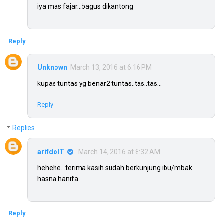
iya mas fajar...bagus dikantong
Reply
Unknown
March 13, 2016 at 6:16 PM
kupas tuntas yg benar2 tuntas..tas..tas...
Reply
Replies
arifdoIT
March 14, 2016 at 8:32 AM
hehehe...terima kasih sudah berkunjung ibu/mbak
hasna hanifa
Reply