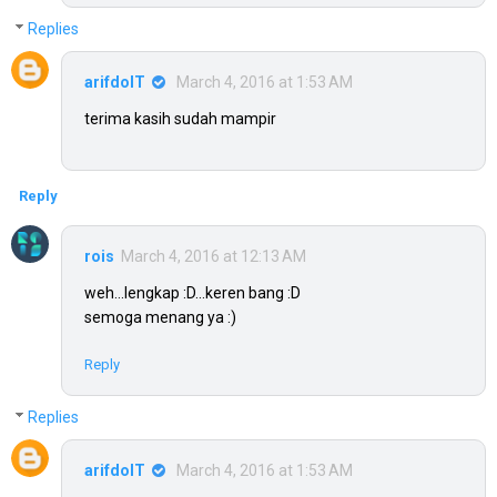
Replies
arifdoIT
March 4, 2016 at 1:53 AM
terima kasih sudah mampir
Reply
rois
March 4, 2016 at 12:13 AM
weh...lengkap :D...keren bang :D
semoga menang ya :)
Reply
Replies
arifdoIT
March 4, 2016 at 1:53 AM