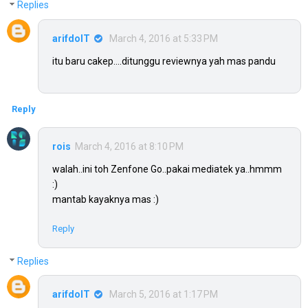
Replies
arifdoIT
March 4, 2016 at 5:33 PM
itu baru cakep....ditunggu reviewnya yah mas pandu
Reply
rois
March 4, 2016 at 8:10 PM
walah..ini toh Zenfone Go..pakai mediatek ya..hmmm
:)
mantab kayaknya mas :)
Reply
Replies
arifdoIT
March 5, 2016 at 1:17 PM