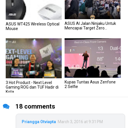
ASUS AI Jalan Ninjaku Untuk
ASUS WT425 Wireless Optical
Mencapai Target Zero...
Mouse
Kupas Tuntas Asus Zenfone
3 Hot Product - Next Level
2 Selfie
Gaming ROG dan TUF Hadir di
Kota...
18 comments
Priangga Otviapta
March 3, 2016 at 9:31 PM