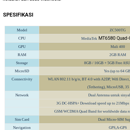
SPESIFIKASI
Model
ZC500TG
MT6580 Quad-C
CPU
MediaTek
GPU
Mali 400
RAM
2GB RAM
Storage
8GB / 16GB + 5GB Free ASU
MicroSD
Yes (up to 64 G
Connectivity
WLAN 802.11 b/g/n, BT 4.0 with A2DP, Wifi Direct,
(Tethering), MicroUSB, 35
Network
Dual Antenna untuk sinyal
3G DC-HSPA+ Download speed up to 21Mbps -
GSM/WCDMA Quad Band for worldwide data 
Sim Card
Dual Micro-SIM Su
Navigation
GPS,A-GPS