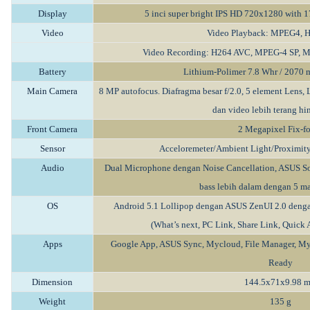
Display
5 inci super bright IPS HD 720x1280 with 1
Video
Video Playback: MPEG4, H
Video Recording: H264 AVC, MPEG-4 SP, M
Battery
Lithium-Polimer 7.8 Whr / 2070 
Main Camera
8 MP autofocus. Diafragma besar f/2.0, 5 element Lens, 
dan video lebih terang h
Front Camera
2 Megapixel Fix-f
Sensor
Acceloremeter/Ambient Light/Proximit
Audio
Dual Microphone dengan Noise Cancellation, ASUS Son
bass lebih dalam dengan 5 m
OS
Android 5.1 Lollipop dengan ASUS ZenUI 2.0 dengan
(What’s next, PC Link, Share Link, Quick 
Apps
Google App, ASUS Sync, Mycloud, File Manager, My
Ready
Dimension
144.5x71x9.98 
Weight
135 g