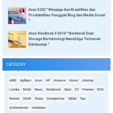
Asus E202 " Menjaga Asa Kreatifitas dan
Produktifitas Penggiat Blog dan Media Sosial
"
Asus VivoBook S S510 " Notebook Dual
Storage Berteknologi NanoEdge Termurah
Dikelasnya "
CATEGORY
AMD
Aplikasi
Asus
HP
Hisense
Honor
Journey
Lomba
Mobil
News
Notebook
Opini
PC
Preview
ROG
Review
SSHD
Share
Smartphone
Tablet
Tips
Achievement
Hardware