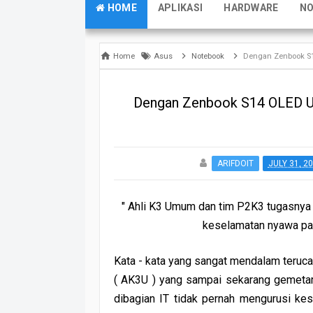
HOME
APLIKASI
HARDWARE
N
Home
Asus
Notebook
Dengan Zenbook S1
Dengan Zenbook S14 OLED U
ARIFDOIT
JULY 31, 2
" Ahli K3 Umum dan tim P2K3 tugasnya 
keselamatan nyawa par
Kata - kata yang sangat mendalam teruca
( AK3U ) yang sampai sekarang gemetar
dibagian IT tidak pernah mengurusi ke