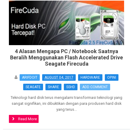
4 Alasan Mengapa PC / Notebook Saatnya
Beralih Menggunakan Flash Accelerated Drive
Seagate Firecuda
ARIFDOIT
AUGUST 04, 2017
HARDWARE
OPINI
SEAGATE
SHARE
SSHD
ADD COMMENT
Teknologi hard disk terus mengalami transformasi teknologi yang
sangat signifikan, ini dibuktikan dengan para produsen hard disk
yang terus...
Read More
>