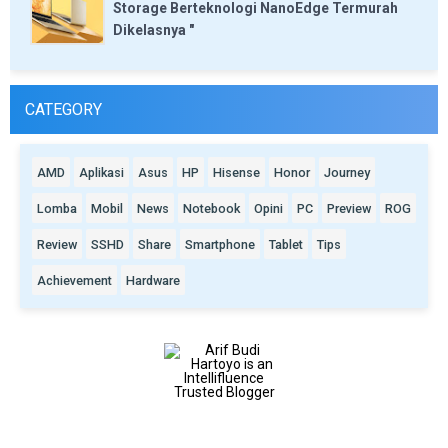
Storage Berteknologi NanoEdge Termurah
Dikelasnya "
CATEGORY
AMD
Aplikasi
Asus
HP
Hisense
Honor
Journey
Lomba
Mobil
News
Notebook
Opini
PC
Preview
ROG
Review
SSHD
Share
Smartphone
Tablet
Tips
Achievement
Hardware