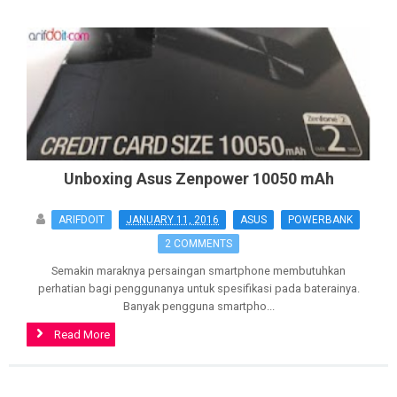
Unboxing Asus Zenpower 10050 mAh
ARIFDOIT
JANUARY 11, 2016
ASUS
POWERBANK
2 COMMENTS
Semakin maraknya persaingan smartphone membutuhkan
perhatian bagi penggunanya untuk spesifikasi pada baterainya.
Banyak pengguna smartpho...
Read More
>