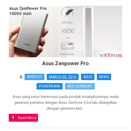
Asus Zenpower Pro
ARIFDOIT
MARCH 08, 2016
ASUS
NEWS
POWERBANK
ADD COMMENT
Asus yang terus berinovasi pada produk smartphonenya, mulai
generasi pertama dengan Asus Zenfone 4,5,6 lalu dilanjutkan
dengan generasi ked...
Read More
>