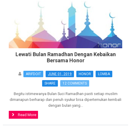
Lewati Bulan Ramadhan Dengan Kebaikan
Bersama Honor
ARIFDOIT
JUNE 01, 2019
HONOR
LOMBA
SHARE
12 COMMENTS
Begitu istimewanya Bulan Suci Ramadhan pasti setiap muslim
dimanapun berharap dan penuh syukur bisa dipertemukan kembali
dengan bulan yang...
Read More
>