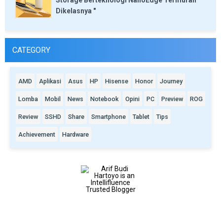
Storage Berteknologi NanoEdge Termurah
Dikelasnya "
CATEGORY
AMD
Aplikasi
Asus
HP
Hisense
Honor
Journey
Lomba
Mobil
News
Notebook
Opini
PC
Preview
ROG
Review
SSHD
Share
Smartphone
Tablet
Tips
Achievement
Hardware